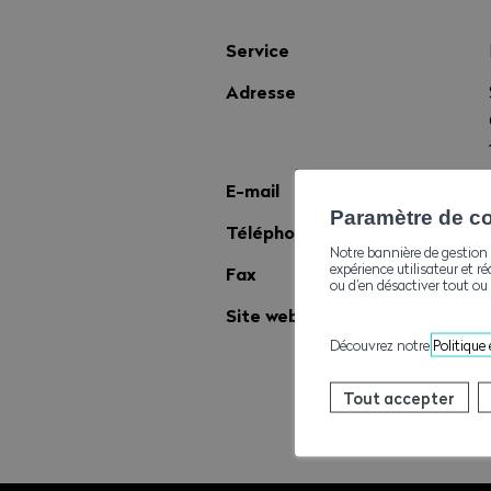
Service
Adresse
E-mail
Paramètre de con
Téléphone
Notre bannière de gestion 
expérience utilisateur et ré
Fax
ou d’en désactiver tout ou 
Site web
Découvrez notre
Politique
Tout accepter