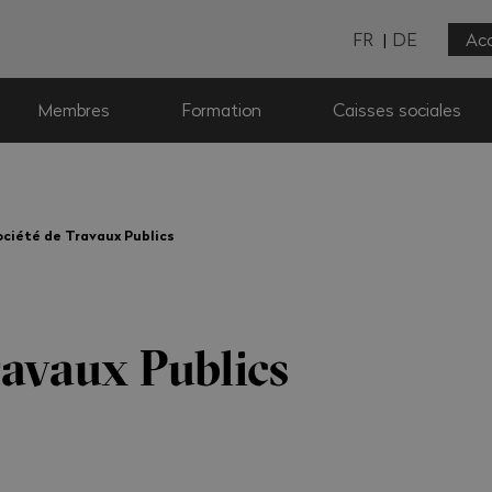
FR
DE
Acc
Membres
Formation
Caisses sociales
ociété de Travaux Publics
ravaux Publics