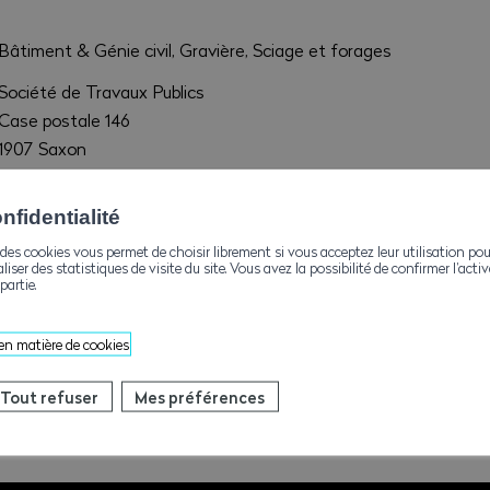
Bâtiment & Génie civil, Gravière, Sciage et forages
Société de Travaux Publics
Case postale 146
1907 Saxon
admin@josephcarron.ch
fidentialité
+41273462127
des cookies vous permet de choisir librement si vous acceptez leur utilisation pou
aliser des statistiques de visite du site. Vous avez la possibilité de confirmer l’act
+41273466254
partie.
www.josephcarron.ch
 en matière de cookies
Tout refuser
Mes préférences