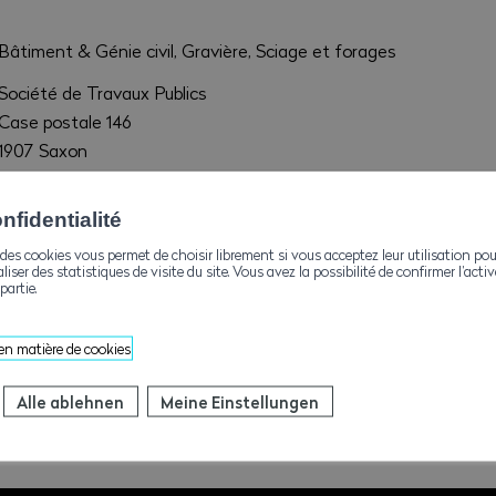
Bâtiment & Génie civil, Gravière, Sciage et forages
Société de Travaux Publics
Case postale 146
1907 Saxon
admin@josephcarron.ch
fidentialité
+41273462127
des cookies vous permet de choisir librement si vous acceptez leur utilisation pou
aliser des statistiques de visite du site. Vous avez la possibilité de confirmer l’act
+41273466254
partie.
www.josephcarron.ch
 en matière de cookies
Alle ablehnen
Meine Einstellungen