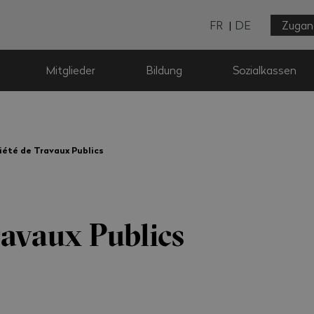
FR
DE
Zugan
Mitglieder
Bildung
Sozialkassen
iété de Travaux Publics
ravaux Publics