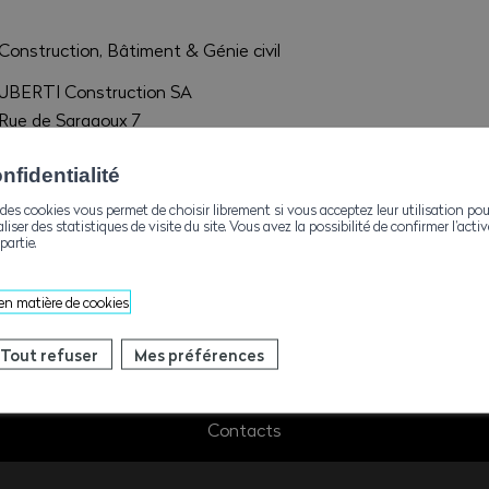
Construction, Bâtiment & Génie civil
UBERTI Construction SA
Rue de Saragoux 7
1920 Martigny
fidentialité
info@uberti.ch
des cookies vous permet de choisir librement si vous acceptez leur utilisation pou
aliser des statistiques de visite du site. Vous avez la possibilité de confirmer l’act
+41277222776
partie.
 en matière de cookies
Tout refuser
Mes préférences
Contacts