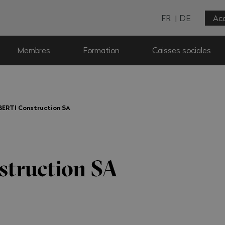
FR
DE
Acc
Membres
Formation
Caisses sociales
BERTI Construction SA
truction SA