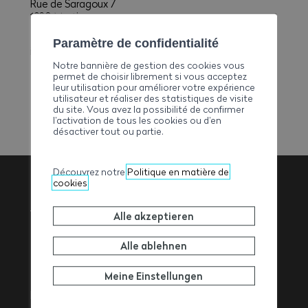
Rue de Saragoux 7
1920 Martigny
E-Mail
Paramètre de confidentialité
info@uberti.ch
Notre bannière de gestion des cookies vous
Telefon
permet de choisir librement si vous acceptez
+41277222776
leur utilisation pour améliorer votre expérience
utilisateur et réaliser des statistiques de visite
du site. Vous avez la possibilité de confirmer
l’activation de tous les cookies ou d’en
désactiver tout ou partie.
Découvrez notre
Politique en matière de
cookies
Walliser
Alle akzeptieren
Baumeisterverband
Alle ablehnen
Meine Einstellungen
Rue de l’Avenir 11