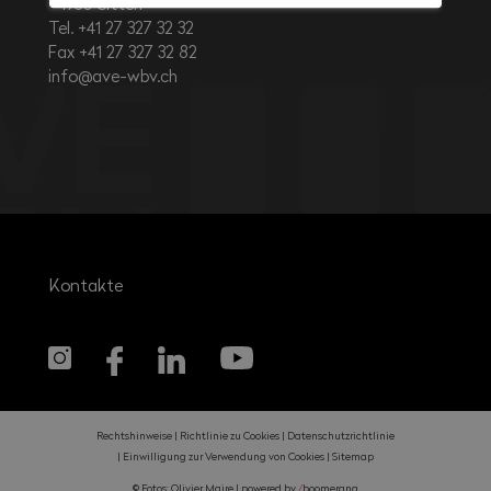
1950
Sitten
Tel. +41 27 327 32 32
Fax +41 27 327 32 82
info@ave-wbv.ch
Kontakte
Rechtshinweise
Richtlinie zu Cookies
Datenschutzrichtlinie
Einwilligung zur Verwendung von Cookies
Sitemap
© Fotos: Olivier Maire |
powered by
/
boomerang