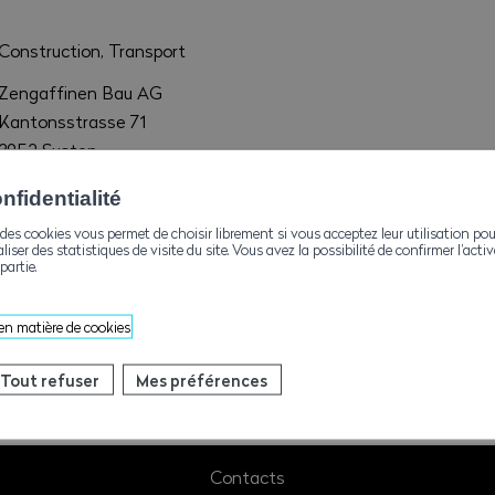
Construction, Transport
Zengaffinen Bau AG
Kantonsstrasse 71
3952 Susten
info@zengaffinenag.ch
fidentialité
+41274731525
des cookies vous permet de choisir librement si vous acceptez leur utilisation pou
aliser des statistiques de visite du site. Vous avez la possibilité de confirmer l’act
partie.
+41274731527
 en matière de cookies
Tout refuser
Mes préférences
Contacts