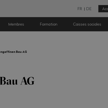
FR
DE
Acc
Membres
Formation
Caisses sociales
engaffinen Bau AG
 Bau AG