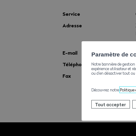
Service
Adresse
E-mail
Paramètre de con
Téléphone
Notre bannière de gestion 
expérience utilisateur et ré
ou d’en désactiver tout ou 
Fax
Découvrez notre
Politique
Tout accepter