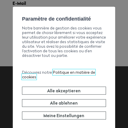
E-Mail
info@zengaffinenag.ch
Telefon
Paramètre de confidentialité
+41274731525
Notre bannière de gestion des cookies vous
Fax
permet de choisir librement si vous acceptez
leur utilisation pour améliorer votre expérience
+41274731527
utilisateur et réaliser des statistiques de visite
du site. Vous avez la possibilité de confirmer
l’activation de tous les cookies ou d’en
désactiver tout ou partie.
Découvrez notre
Politique en matière de
cookies
Walliser
Alle akzeptieren
Baumeisterverband
Alle ablehnen
Meine Einstellungen
Rue de l’Avenir 11