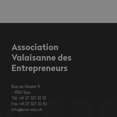
sur la santé, en particulier pour les
travailleurs exerçant une activité à
l'extérieur ou dans des environnements
fortement exposés à la chaleur.
Association
Valaisanne des
Entrepreneurs
Rue de l’Avenir 11
1950
Sion
Tél. +41 27 327 32 32
Fax +41 27 327 32 82
info@ave-wbv.ch