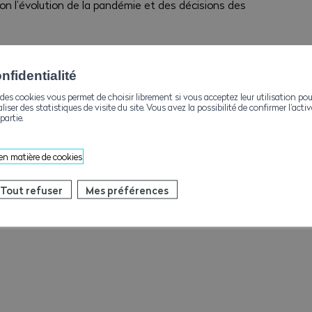
on l’évolution de la pandémie et des décisions des
 PANDÉMIE
fidentialité
des cookies vous permet de choisir librement si vous acceptez leur utilisation pou
ent à la pandémie, nous nous permettons
aliser des statistiques de visite du site. Vous avez la possibilité de confirmer l’act
 aux autorités et adresses officielles :
partie.
 en matière de cookies
)
Tout refuser
Mes préférences
anté publique