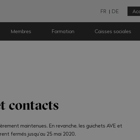
FR
DE
Acc
Membres
Formation
Caisses sociales
et contacts
tièrement maintenues. En revanche, les guichets AVE et
rent fermés jusqu’au 25 mai 2020.