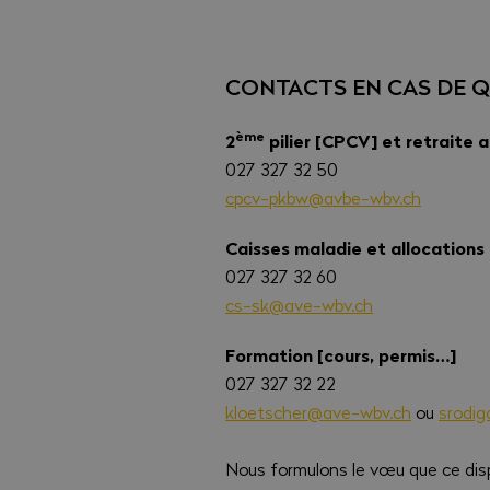
CONTACTS EN CAS DE 
ème
2
pilier [CPCV] et retraite
027 327 32 50
cpcv-pkbw@avbe-wbv.ch
Caisses maladie et allocations 
027 327 32 60
cs-sk@ave-wbv.ch
Formation [cours, permis…]
027 327 32 22
kloetscher@ave-wbv.ch
ou
srodig
Nous formulons le vœu que ce dispo