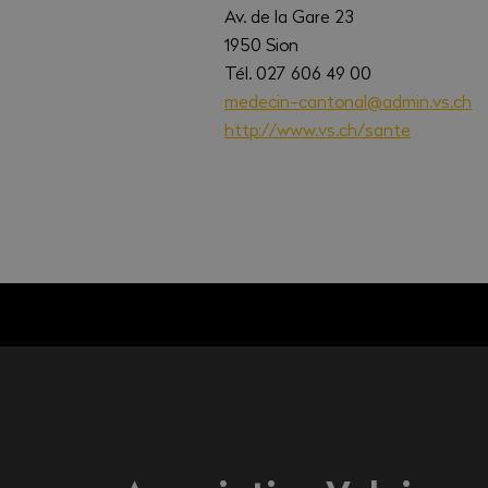
Av. de la Gare 23
1950 Sion
Tél. 027 606 49 00
medecin-cantonal@admin.vs.ch
http://www.vs.ch/sante