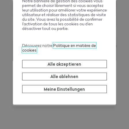
Notre bannière de gestion des cookies vous
Gesamtarbeitsvertrags 2026–2031
permet de choisir librement si vous acceptez
leur utilisation pour améliorer votre expérience
erleichtern soll. Damit lassen sich
utilisateur et réaliser des statistiques de visite
Arbeitszeit, Überstunden, Reisezeit und
du site. Vous avez la possibilité de confirmer
l’activation de tous les cookies ou d’en
allfällige Zuschläge auf Wochenbasis
désactiver tout ou partie.
berechnen und gleichzeitig eine
übersichtliche, als PDF exportierbare
Découvrez notre
Politique en matière de
Zusammenfassung erstellen.
cookies
Alle akzeptieren
Ferien-Jobs
Alle ablehnen
Um nachteilige Situationen für junge
Arbeitnehmer unter 15 Jahren während der
Meine Einstellungen
Schulferien zu vermeiden, machen wir Sie
auf die einschlägigen Rechtsvorschriften
aufmerksam.