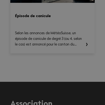
Épisode de canicule
Selon les annonces de MétéoSuisse, un
épisode de canicule de degré 3 (ou 4, selon
le cas) est annoncé pour le canton du
Valais. Les températures élevées prévues au
cours des prochains jours sont susceptibles
d’entraîner des conséquences importantes
sur la santé, en particulier pour les
travailleurs exerçant une activité à
l'extérieur ou dans des environnements
fortement exposés à la chaleur.
Association