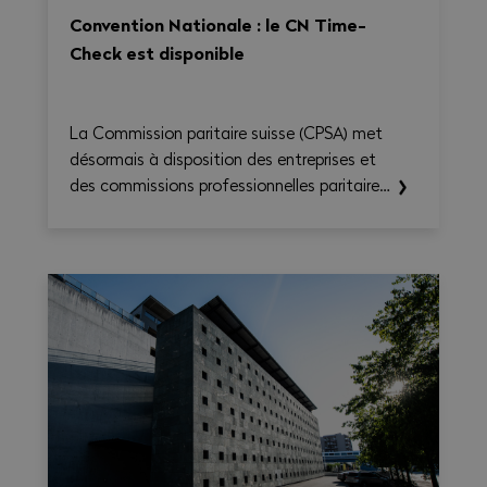
Convention Nationale : le CN Time-
Check est disponible
La Commission paritaire suisse (CPSA) met
désormais à disposition des entreprises et
des commissions professionnelles paritaires
le CN Time-Check, un outil destiné à
faciliter l'application de la Convention
nationale 2026–2031. Il permet de calculer
le temps de travail, les heures
supplémentaires, le temps de déplacement
et les éventuels suppléments sur une base
hebdomadaire, tout en générant une
synthèse claire et exportable en PDF.