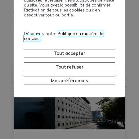
du site. Vous avez la possibilité de confirmer
facteurs humains qui interviennent dans le processus.
l’activation de tous les cookies ou d’en
Nous ne sommes pas à la bourse, en train de
désactiver tout ou partie.
manipuler des chiffres uniquement, mais dans le
monde réel avec différentes parties prenantes et leur
vision du monde à prendre en compte. »
Découvrez notre
Politique en matière de
cookies
Tout accepter
EN SAVOIR PLUS
Tout refuser
Mes préférences