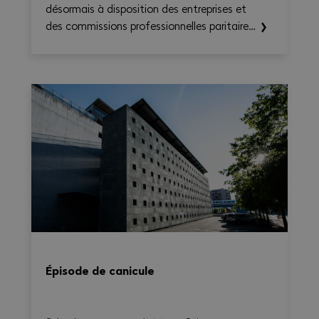
désormais à disposition des entreprises et
des commissions professionnelles paritaires
le CN Time-Check, un outil destiné à
faciliter l'application de la Convention
nationale 2026–2031. Il permet de calculer
le temps de travail, les heures
supplémentaires, le temps de déplacement
et les éventuels suppléments sur une base
hebdomadaire, tout en générant une
synthèse claire et exportable en PDF.
Épisode de canicule