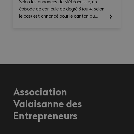
Selon les annonces de MétéoSuisse, un
épisode de canicule de degré 3 (ou 4, selon
le cas) est annoncé pour le canton du
Valais. Les températures élevées prévues au
cours des prochains jours sont susceptibles
d’entraîner des conséquences importantes
sur la santé, en particulier pour les
travailleurs exerçant une activité à
l'extérieur ou dans des environnements
fortement exposés à la chaleur.
Association
Valaisanne des
Entrepreneurs