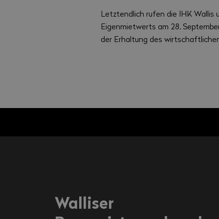
Letztendlich rufen die IHK Walli
Eigenmietwerts am 28. September
der Erhaltung des wirtschaftliche
Walliser