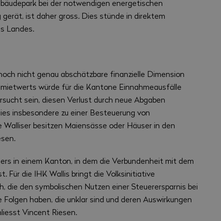
ebäudepark bei der notwendigen energetischen
 gerät, ist daher gross. Dies stünde in direktem
es Landes.
och nicht genau abschätzbare finanzielle Dimension
nmietwerts würde für die Kantone Einnahmeausfälle
sucht sein, diesen Verlust durch neue Abgaben
dies insbesondere zu einer Besteuerung von
 Walliser besitzen Maiensässe oder Häuser in den
esen.
ers in einem Kanton, in dem die Verbundenheit mit dem
. Für die IHK Wallis bringt die Volksinitiative
ch, die den symbolischen Nutzen einer Steuerersparnis bei
e Folgen haben, die unklar sind und deren Auswirkungen
liesst Vincent Riesen.