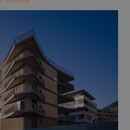
m
-
01.09.2025