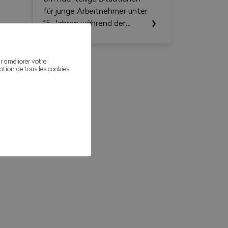
Zusammenfassung erstellen.
für junge Arbeitnehmer unter
15 Jahren während der
Schulferien zu vermeiden,
machen wir Sie auf die
einschlägigen
r améliorer votre
ivation de tous les cookies
Rechtsvorschriften
aufmerksam.