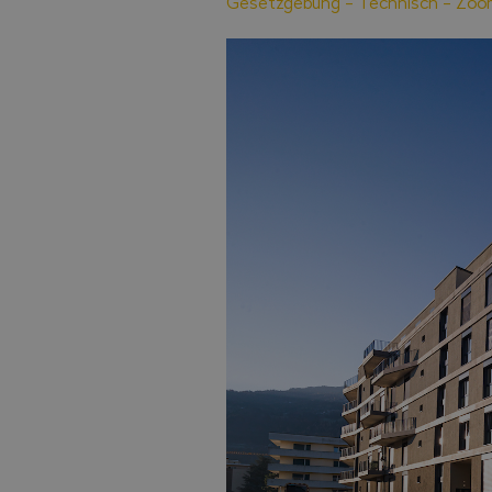
Gesetzgebung
-
Technisch
-
Zoo