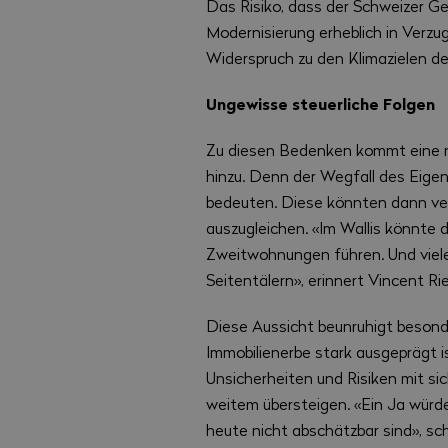
Das Risiko, dass der Schweizer G
Modernisierung erheblich in Verzug
Widerspruch zu den Klimazielen d
Ungewisse steuerliche Folgen
Zu diesen Bedenken kommt eine n
hinzu. Denn der Wegfall des Eige
bedeuten. Diese könnten dann ver
auszugleichen. «Im Wallis könnte 
Zweitwohnungen führen. Und viele
Seitentälern», erinnert Vincent Ri
Diese Aussicht beunruhigt besond
Immobilienerbe stark ausgeprägt ist
Unsicherheiten und Risiken mit si
weitem übersteigen. «Ein Ja würd
heute nicht abschätzbar sind», sch