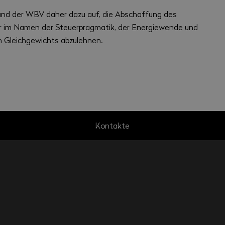
s und der WBV daher dazu auf, die Abschaffung des
 im Namen der Steuerpragmatik, der Energiewende und
n Gleichgewichts abzulehnen.
Kontakte