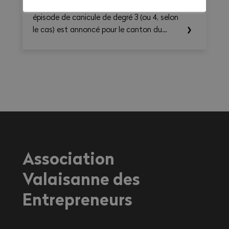
Selon les annonces de MétéoSuisse, un
épisode de canicule de degré 3 (ou 4, selon
le cas) est annoncé pour le canton du
Valais. Les températures élevées prévues au
cours des prochains jours sont susceptibles
d’entraîner des conséquences importantes
sur la santé, en particulier pour les
travailleurs exerçant une activité à
l'extérieur ou dans des environnements
fortement exposés à la chaleur.
Association
Valaisanne des
Entrepreneurs