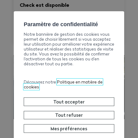
Check est disponible
La Commission paritaire suisse (CPSA) met
désormais à disposition des entreprises et
Paramètre de confidentialité
des commissions professionnelles paritaires
Notre bannière de gestion des cookies vous
le CN Time-Check, un outil destiné à
permet de choisir librement si vous acceptez
leur utilisation pour améliorer votre expérience
faciliter l'application de la Convention
utilisateur et réaliser des statistiques de visite
nationale 2026–2031. Il permet de calculer
du site. Vous avez la possibilité de confirmer
l’activation de tous les cookies ou d’en
le temps de travail, les heures
désactiver tout ou partie.
supplémentaires, le temps de déplacement
et les éventuels suppléments sur une base
hebdomadaire, tout en générant une
Découvrez notre
Politique en matière de
cookies
synthèse claire et exportable en PDF.
Tout accepter
Tout refuser
Mes préférences
Épisode de canicule