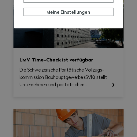
Meine Einstellungen
LMV Time-Check ist verfügbar
Die Schweizerische Paritätische Vollzugs­
kommission Bau­haupt­gewerbe (SVK) stellt
Unternehmen und paritätischen
Berufskommissionen ab sofort das LMV
Time-Check zur Verfügung, ein Tool, das
die Umsetzung des Nationalen
Gesamtarbeitsvertrags 2026–2031
erleichtern soll. Damit lassen sich
Arbeitszeit, Überstunden, Reisezeit und
allfällige Zuschläge auf Wochenbasis