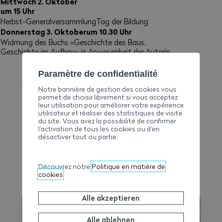
Mittwoch 2. Oktober
um 15 Uhr
Herbst-GeneralversammlungTag der Bildung
Donnerstag 3. Oktober
um 10.30 Uhr
Widmung des Buchs «Geschichte des Baus.
Geschichte im Aufbau» in Anwesenheit der Autorin
Paramètre de confidentialité
ANIMATIONEN JEDEN TAG
Notre bannière de gestion des cookies vous
permet de choisir librement si vous acceptez
Multimedia-Ausstellung über die Geschichte des
leur utilisation pour améliorer votre expérience
WBV und die Bauwirtschaft im Wallis
utilisateur et réaliser des statistiques de visite
du site. Vous avez la possibilité de confirmer
Wettbewerbe und Multimedia-Animationen
l’activation de tous les cookies ou d’en
désactiver tout ou partie.
Demonstrationen des Know-hows: Bau einer
Brücke
Entdecken der Welt der Baustellen der
Découvrez notre
Politique en matière de
Bauwirtschaft, virtuell und in erweiterter Realität
cookies
MEHR ERFAHREN
Alle akzeptieren
Alle ablehnen