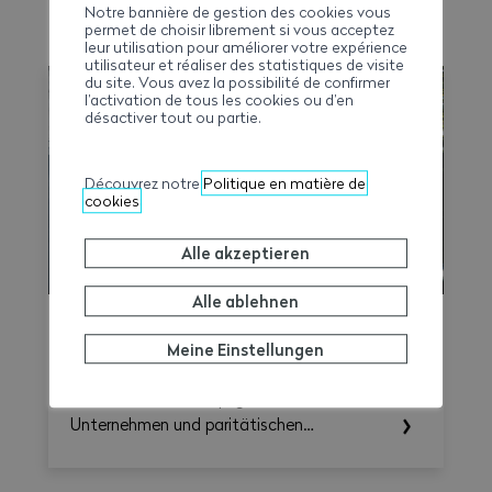
Notre bannière de gestion des cookies vous
MEHR ERFAHREN
permet de choisir librement si vous acceptez
leur utilisation pour améliorer votre expérience
utilisateur et réaliser des statistiques de visite
du site. Vous avez la possibilité de confirmer
l’activation de tous les cookies ou d’en
désactiver tout ou partie.
Découvrez notre
Politique en matière de
cookies
Alle akzeptieren
Alle ablehnen
LMV Time-Check ist verfügbar
Meine Einstellungen
Die Schweizerische Paritätische Vollzugs­
kommission Bau­haupt­gewerbe (SVK) stellt
Unternehmen und paritätischen
Berufskommissionen ab sofort das LMV
Time-Check zur Verfügung, ein Tool, das