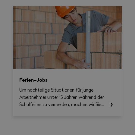
die Umsetzung des Nationalen
Gesamtarbeitsvertrags 2026–2031
erleichtern soll. Damit lassen sich
Arbeitszeit, Überstunden, Reisezeit und
allfällige Zuschläge auf Wochenbasis
berechnen und gleichzeitig eine
übersichtliche, als PDF exportierbare
Zusammenfassung erstellen.
Ferien-Jobs
Um nachteilige Situationen für junge
Arbeitnehmer unter 15 Jahren während der
Schulferien zu vermeiden, machen wir Sie
auf die einschlägigen Rechtsvorschriften
aufmerksam.