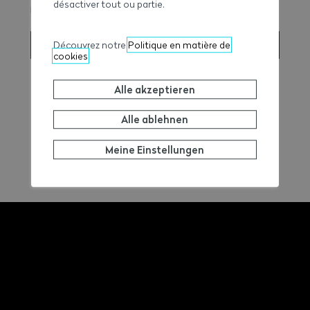
désactiver tout ou partie.
Unternehmen zu leiten.
ENTDECKEN SIE DIE AUSBILDUNG
Découvrez notre
Politique en matière de
cookies
Alle akzeptieren
Alle ablehnen
Meine Einstellungen
BAUMEISTER