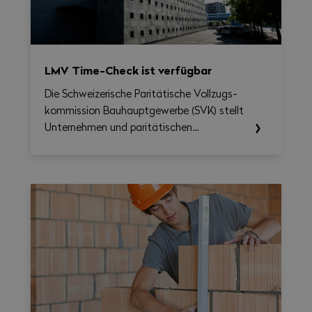
LMV Time-Check ist verfügbar
Die Schweizerische Paritätische Vollzugs­
kommission Bau­haupt­gewerbe (SVK) stellt
Unternehmen und paritätischen
Berufskommissionen ab sofort das LMV
Time-Check zur Verfügung, ein Tool, das
die Umsetzung des Nationalen
Gesamtarbeitsvertrags 2026–2031
erleichtern soll. Damit lassen sich
Arbeitszeit, Überstunden, Reisezeit und
allfällige Zuschläge auf Wochenbasis
berechnen und gleichzeitig eine
übersichtliche, als PDF exportierbare
Zusammenfassung erstellen.