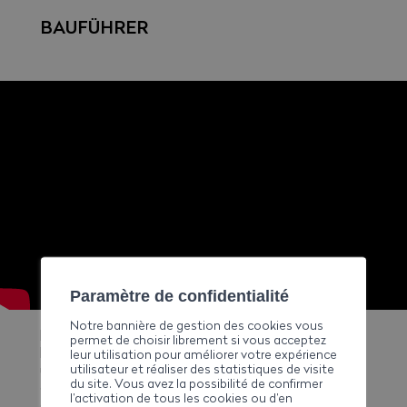
BAUFÜHRER
Paramètre de confidentialité
Notre bannière de gestion des cookies vous
Bauführer organisieren, leiten und überwachen ihre
permet de choisir librement si vous acceptez
Baustellen. Sie sind das Bindeglied zwischen Bauherr
leur utilisation pour améliorer votre expérience
utilisateur et réaliser des statistiques de visite
und Bauprojekt. Der Bauführer hat auch die Aufgabe,
du site. Vous avez la possibilité de confirmer
die Organisation der Baustelle mit den anderen an
l’activation de tous les cookies ou d’en
der Errichtung eines Bauwerks beteiligten