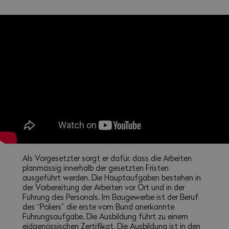
Als Vorgesetzter sorgt er dafür, dass die Arbeiten
planmässig innerhalb der gesetzten Fristen
ausgeführt werden. Die Hauptaufgaben bestehen in
der Vorbereitung der Arbeiten vor Ort und in der
Führung des Personals. Im Baugewerbe ist der Beruf
des “Poliers” die erste vom Bund anerkannte
Führungsaufgabe. Die Ausbildung führt zu einem
eidgenössischen Zertifikat. Die Ausbildung ist in den