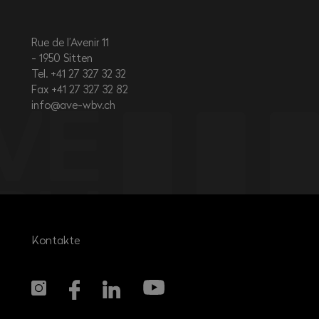
Rue de l’Avenir 11
1950
Sitten
Tel. +41 27 327 32 32
Fax +41 27 327 32 82
info@ave-wbv.ch
Kontakte