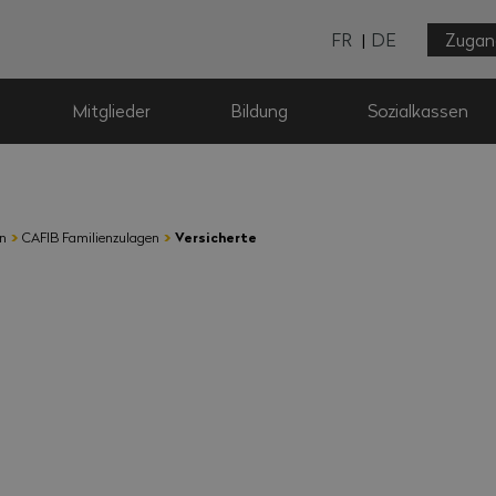
FR
DE
Zugan
Mitglieder
Bildung
Sozialkassen
›
›
en
CAFIB Familienzulagen
Versicherte