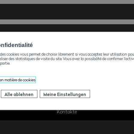
t
fidentialité
Multiple-Choice]
des cookies vous permet de choisir librement si vous acceptez leur utilisation pou
aliser des statistiques de visite du site. Vous avez la possibilité de confirmer l’act
partie.
[Dropdown-Feld]
liser Familienzulagenkasse des Hoch- und Tiefbaugewerbes? Fe
takt aufzunehmen! Gerne versuchen wir, Ihre Erwartungen im R
erungen verwaltet durch den WBV 2026
 en matière de cookies
üllen.
versicherungen 2026
Alle ablehnen
Meine Einstellungen
Coline Michellod
Kontakte
Verwalterin der Sozialkassen
027 327 32 43
cmichellod@ave-wbv.ch