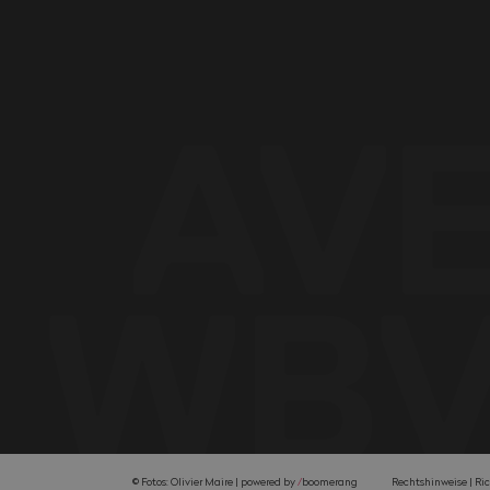
er mit Wohnsitz in Italien
Céline Schuh
Direktionassistentin
027 327 32 54
cschuh@ave-wbv.ch
Philippe Troillet
© Fotos: Olivier Maire |
powered by
/
boomerang
Rechtshinweise
Ric
Französisch