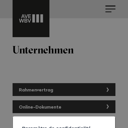
Unternehmen
Rahmenvertrag
Online-Dokumente
Rahmenvertrag –
Krankentaggeldversicherung
Kontakte
Anschlussvertrag
Rahmenvertrag –