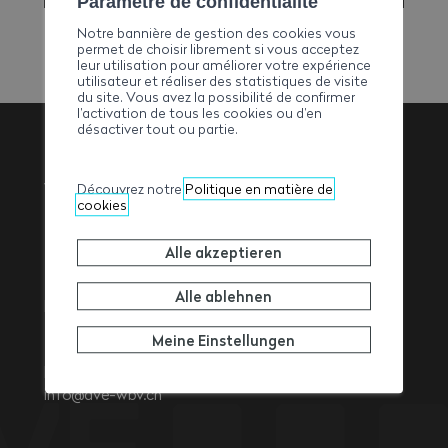
Paramètre de confidentialité
Versichertensteckbrief
Notre bannière de gestion des cookies vous
Haben Sie noch Fragen zur Walliser
permet de choisir librement si vous acceptez
Familienzulagenkasse des Hoch- und
leur utilisation pour améliorer votre expérience
Memento Sozialversicherungen
Tiefbaugewerbes? Fehlt Ihnen noch ein
utilisateur et réaliser des statistiques de visite
Formular? Zögern Sie nicht, mit uns Kontakt
verwaltet durch den WBV 2026
du site. Vous avez la possibilité de confirmer
l’activation de tous les cookies ou d’en
aufzunehmen! Gerne versuchen wir, Ihre
désactiver tout ou partie.
Erwartungen im Rahmen unserer Möglichkeiten
Memento andere Sozialversicherungen
und innert kürzester Frist zu erfüllen.
2026
Walliser
Découvrez notre
Politique en matière de
cookies
Jahresbericht 2022
Baumeisterverband
Alle akzeptieren
Jahresbericht 2023
Alle ablehnen
Jahresbericht 2024
Rue de l’Avenir 11
1950
Sitten
Meine Einstellungen
Tel. +41 27 327 32 32
Fax +41 27 327 32 82
info@ave-wbv.ch
Coline