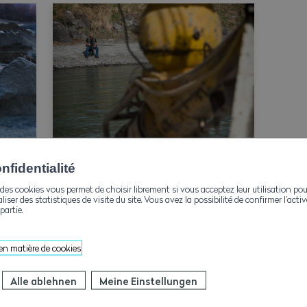
fidentialité
des cookies vous permet de choisir librement si vous acceptez leur utilisation pou
den
Schwarzarbeit
aliser des statistiques de visite du site. Vous avez la possibilité de confirmer l’act
partie.
 en matière de cookies
Alle ablehnen
Meine Einstellungen