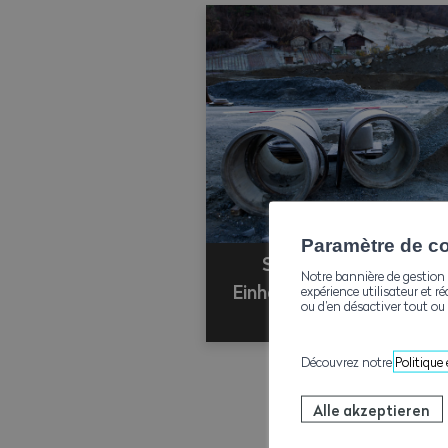
Paramètre de con
Samstagsarbeit und
Notre bannière de gestion 
Einhaltung der GAV auf 
expérience utilisateur et ré
ou d’en désactiver tout ou 
Baustellen
Découvrez notre
Politique
Alle akzeptieren