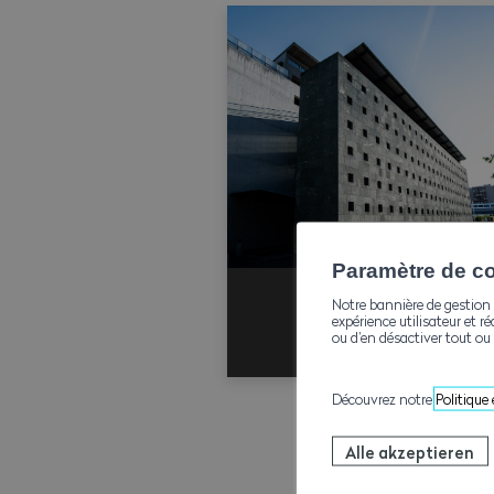
Paramètre de con
Notre bannière de gestion 
Karriereplan
expérience utilisateur et ré
ou d’en désactiver tout ou 
Découvrez notre
Politique
Alle akzeptieren