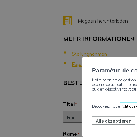
Magazin herunterladen
MEHR INFORMATIONEN
Stellungnahmen
Expertenmeinung
Paramètre de con
Notre bannière de gestion 
BESTELLEN
expérience utilisateur et ré
ou d’en désactiver tout ou 
Titel
*
Découvrez notre
Politique
Alle akzeptieren
Name
*