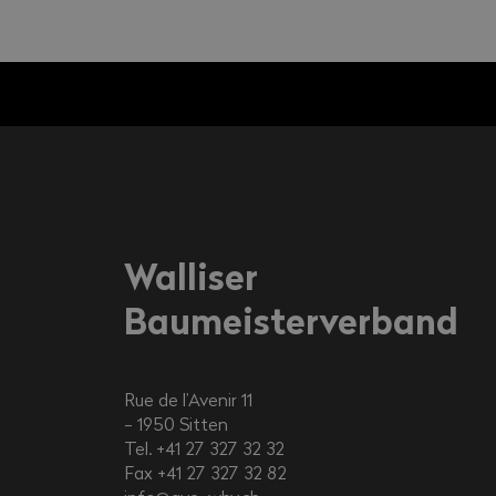
Gemeinsam Bauen n°20
Gemeinsam Bauen n°19
Gemeinsam Bauen n°18 
Gemeinsam Bauen n°17 
Gemeinsam Bauen n°16 
Walliser
Gemeinsam Bauen n°15 
Baumeisterverband
Gemeinsam Bauen n°14 
Gemeinsam Bauen n°13 
Rue de l’Avenir 11
1950
Sitten
Gemeinsam Bauen n°12 
Tel. +41 27 327 32 32
Fax +41 27 327 32 82
Gemeinsam Bauen n°11 