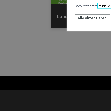
Découvrez notre
Politique
Landesmantelvertrag | 
Alle akzeptieren