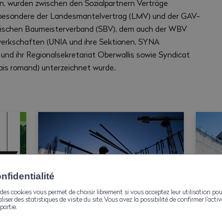
n, wurden zwischen den Sozialpartnern Verträge
besondere der Landesmantelvertrag (LMV) und der GAV-
erischen Baumeisterverband (SBV), dem auch der WBV
erkschaften (UNIA und ihre Sektionen, SYNA
und ihr Regionalsekretariat Oberwallis sowie Syndicat
lais romand) unterzeichnet wurde.
fidentialité
des cookies vous permet de choisir librement si vous acceptez leur utilisation pou
aliser des statistiques de visite du site. Vous avez la possibilité de confirmer l’act
partie.