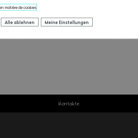
 en matière de cookies
Gesamtarbeitsvertrag | GAV-
LMV
Alle ablehnen
Meine Einstellungen
Wallis
Kontakte