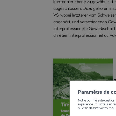
kantonaler Ebene zu gewährleiste
abgeschlossen. Dazu gehören ins
VS, wobei letzterer vom Schweiz
angehört, und verschiedenen Gew
Interprofessionelle Gewerkschaft 
chrétien interprofessionnel du Va
Paramètre de con
Notre bannière de gestion 
expérience utilisateur et ré
ou d’en désactiver tout ou 