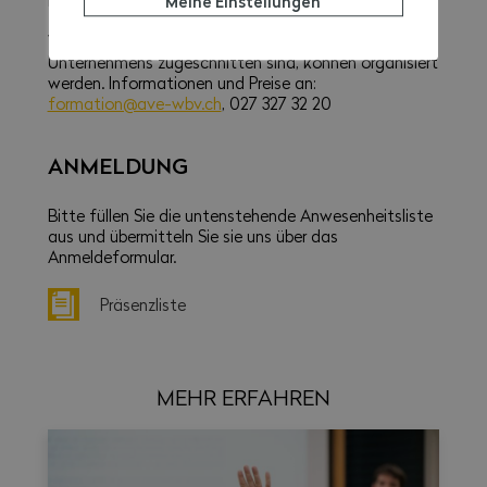
Mindestteilnehmerzahl von 6 Personen eröffnet wird.
Meine Einstellungen
Weitere Kurse, die spezifisch auf die Bedürfnisse des
Unternehmens zugeschnitten sind, können organisiert
werden. Informationen und Preise an:
formation@ave-wbv.ch
, 027 327 32 20
ANMELDUNG
Bitte füllen Sie die untenstehende Anwesenheitsliste
aus und übermitteln Sie sie uns über das
Anmeldeformular.
Präsenzliste
MEHR ERFAHREN