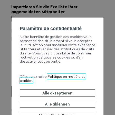
Importieren Sie die Exelliste Ihrer
angemeldeten Mitarbeiter
Paramètre de confidentialité
Max. Dateigröße: 300 MB.
Notre bannière de gestion des cookies vous
Bitte verwenden Sie die Excel-Datei „Präsenzliste“,
permet de choisir librement si vous acceptez
die über diesem Formular verfügbar ist.
leur utilisation pour améliorer votre expérience
utilisateur et réaliser des statistiques de visite
du site. Vous avez la possibilité de confirmer
l’activation de tous les cookies ou d’en
Der Kurs findet nur statt, wenn die Mindestanzahl an
désactiver tout ou partie.
Teilnehmern erreicht wird.
Découvrez notre
Politique en matière de
cookies
SENDEN
Alle akzeptieren
Alle ablehnen
Bitte beachten Sie, dass ein Kurs erst ab einer