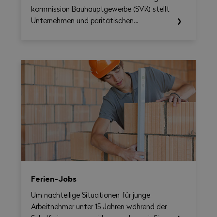
kommission Bau­haupt­gewerbe (SVK) stellt
Unternehmen und paritätischen
Berufskommissionen ab sofort das LMV
Time-Check zur Verfügung, ein Tool, das
die Umsetzung des Nationalen
Gesamtarbeitsvertrags 2026–2031
erleichtern soll. Damit lassen sich
Arbeitszeit, Überstunden, Reisezeit und
allfällige Zuschläge auf Wochenbasis
berechnen und gleichzeitig eine
übersichtliche, als PDF exportierbare
Zusammenfassung erstellen.
Ferien-Jobs
Um nachteilige Situationen für junge
Arbeitnehmer unter 15 Jahren während der