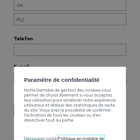
Telefon
E-mail
Paramètre de confidentialité
Notre bannière de gestion des cookies vous
permet de choisir librement si vous acceptez
leur utilisation pour améliorer votre expérience
utilisateur et réaliser des statistiques de visite
SENDEN
du site. Vous avez la possibilité de confirmer
l’activation de tous les cookies ou d’en
désactiver tout ou partie.
Informationen
Die Abonnemente werden für die Dauer eines Jahres
Découvrez notre
Politique en matière de