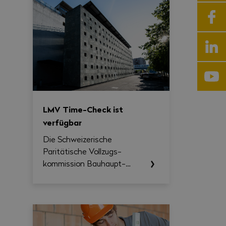
LMV Time-Check ist
verfügbar
Die Schweizerische
Paritätische Vollzugs­
kommission Bau­haupt­
gewerbe (SVK) stellt
Unternehmen und
paritätischen
Berufskommissionen ab
sofort das LMV Time-Check