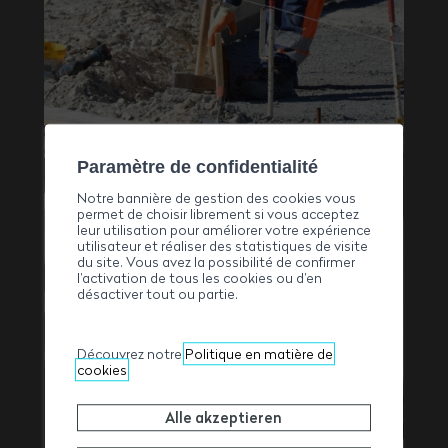
Paramètre de confidentialité
Notre bannière de gestion des cookies vous
permet de choisir librement si vous acceptez
leur utilisation pour améliorer votre expérience
utilisateur et réaliser des statistiques de visite
du site. Vous avez la possibilité de confirmer
l’activation de tous les cookies ou d’en
désactiver tout ou partie.
Bildung
Découvrez notre
Politique en matière de
cookies
Alle akzeptieren