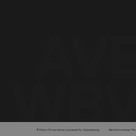
© Fotos: Olivier Maire |
powered by
/
boomerang
Rechtshinweise
Ric