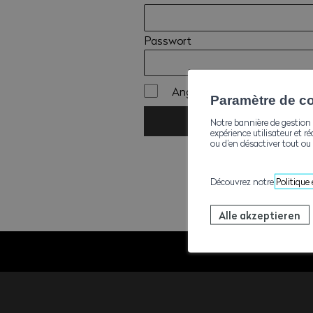
Passwort
Angemeldet bleiben
Paramètre de con
ANMELDEN
Notre bannière de gestion 
expérience utilisateur et ré
ou d’en désactiver tout ou 
Découvrez notre
Politique
Alle akzeptieren