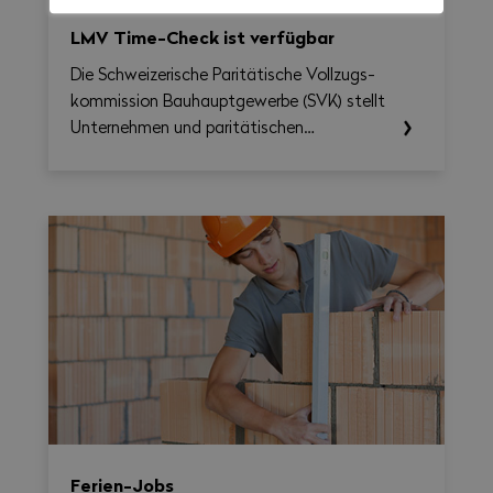
LMV Time-Check ist verfügbar
Die Schweizerische Paritätische Vollzugs­
kommission Bau­haupt­gewerbe (SVK) stellt
Unternehmen und paritätischen
Berufskommissionen ab sofort das LMV
Time-Check zur Verfügung, ein Tool, das
die Umsetzung des Nationalen
Gesamtarbeitsvertrags 2026–2031
erleichtern soll. Damit lassen sich
Arbeitszeit, Überstunden, Reisezeit und
allfällige Zuschläge auf Wochenbasis
berechnen und gleichzeitig eine
übersichtliche, als PDF exportierbare
Zusammenfassung erstellen.
Ferien-Jobs