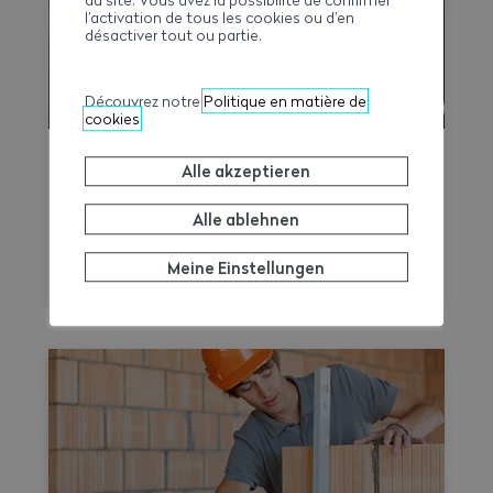
l’activation de tous les cookies ou d’en
désactiver tout ou partie.
Découvrez notre
Politique en matière de
cookies
LMV Time-Check ist verfügbar
Alle akzeptieren
Die Schweizerische Paritätische Vollzugs­
Alle ablehnen
kommission Bau­haupt­gewerbe (SVK) stellt
Unternehmen und paritätischen
Meine Einstellungen
Berufskommissionen ab sofort das LMV
Time-Check zur Verfügung, ein Tool, das
die Umsetzung des Nationalen
Gesamtarbeitsvertrags 2026–2031
erleichtern soll. Damit lassen sich
Arbeitszeit, Überstunden, Reisezeit und
allfällige Zuschläge auf Wochenbasis
berechnen und gleichzeitig eine