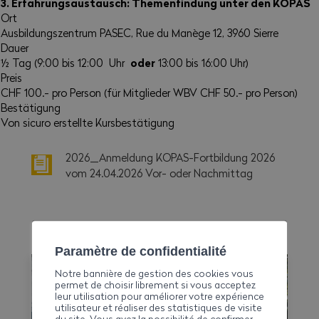
3. Erfahrungsaustausch: Themenfindung unter den KOPAS
Ort
Ausbildungszentrum PASEC, Rue du Manège 12, 3960 Sierre
Dauer
oder
½ Tag (9:00 bis 12:00 Uhr
13:00 bis 16:00 Uhr)
Preis
CHF 100.- pro Person (für Mitglieder WBV CHF 50.- pro Person)
Bestätigung
Von sicuro erstellte Kursbestätigung
2026_Anmeldung KOPAS-Fortbildung 2026
vom 24.04.2026 Vor- oder Nachmittag
MEHR ERFAHREN
Paramètre de confidentialité
Notre bannière de gestion des cookies vous
permet de choisir librement si vous acceptez
leur utilisation pour améliorer votre expérience
utilisateur et réaliser des statistiques de visite
du site. Vous avez la possibilité de confirmer