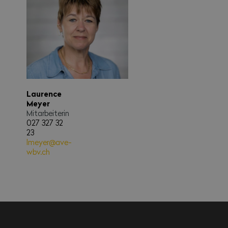
Laurence
Meyer
Mitarbeiterin
027 327 32
23
lmeyer@ave-
wbv.ch