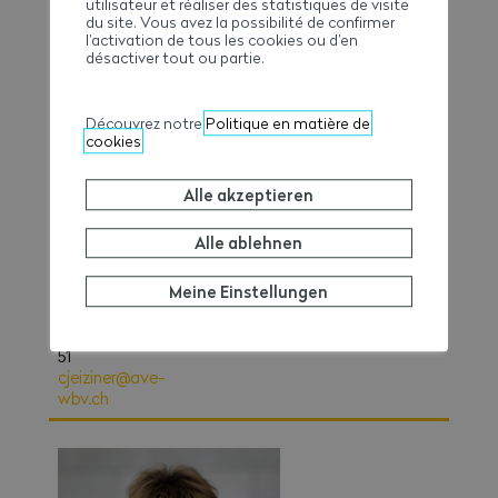
utilisateur et réaliser des statistiques de visite
du site. Vous avez la possibilité de confirmer
l’activation de tous les cookies ou d’en
désactiver tout ou partie.
Découvrez notre
Politique en matière de
cookies
Alle akzeptieren
Alle ablehnen
Christine
Meine Einstellungen
Jeiziner
Direktionsassistentin
027 327 32
51
cjeiziner@ave-
wbv.ch