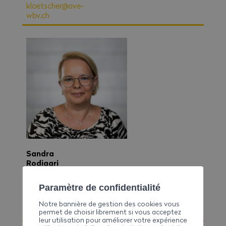
kloetscher@ave-
wbv.ch
Sandra
Rodigari
Direktionsassistentin
027 327 32
Paramètre de confidentialité
22
srodigari@ave-
Notre bannière de gestion des cookies vous
wbv.ch
permet de choisir librement si vous acceptez
leur utilisation pour améliorer votre expérience