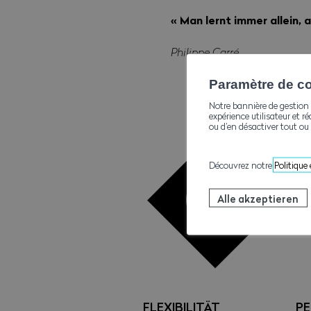
« M
an lernt immer allein, 
Philippe Carré
Paramètre de con
Notre bannière de gestion 
expérience utilisateur et ré
ou d’en désactiver tout ou 
Découvrez notre
Politique
Alle akzeptieren
FLEXIBILITÄT
PE