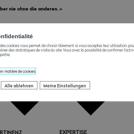
aber nie ohne die anderen.
»
fidentialité
des cookies vous permet de choisir librement si vous acceptez leur utilisation pou
aliser des statistiques de visite du site. Vous avez la possibilité de confirmer l’act
partie.
 en matière de cookies
Alle ablehnen
Meine Einstellungen
EXPERTISE
RTINENZ