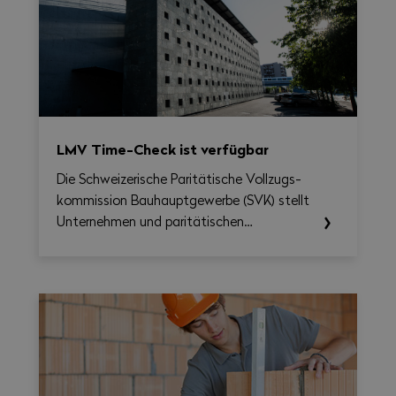
LMV Time-Check ist verfügbar
Die Schweizerische Paritätische Vollzugs­
kommission Bau­haupt­gewerbe (SVK) stellt
Unternehmen und paritätischen
Berufskommissionen ab sofort das LMV
Time-Check zur Verfügung, ein Tool, das
die Umsetzung des Nationalen
Gesamtarbeitsvertrags 2026–2031
erleichtern soll. Damit lassen sich
Arbeitszeit, Überstunden, Reisezeit und
allfällige Zuschläge auf Wochenbasis
berechnen und gleichzeitig eine