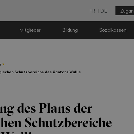
FR
DE
Zugan
Mitglieder
Bildung
Sozialkassen
›
s
ogischen Schutzbereiche des Kantons Wallis
ng des Plans der
chen Schutzbereiche