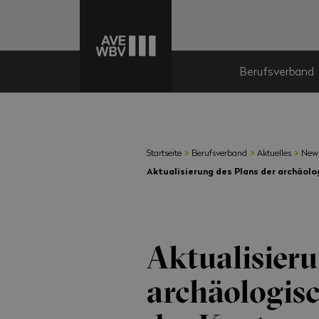
Berufsverband
›
›
›
Startseite
Berufsverband
Aktuelles
New
Aktualisierung des Plans der archäol
Aktualisieru
archäologis