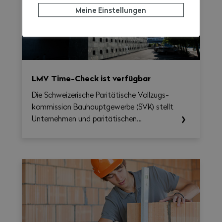
Meine Einstellungen
LMV Time-Check ist verfügbar
Die Schweizerische Paritätische Vollzugs­
kommission Bau­haupt­gewerbe (SVK) stellt
Unternehmen und paritätischen
Berufskommissionen ab sofort das LMV
Time-Check zur Verfügung, ein Tool, das
die Umsetzung des Nationalen
Gesamtarbeitsvertrags 2026–2031
erleichtern soll. Damit lassen sich
Arbeitszeit, Überstunden, Reisezeit und
allfällige Zuschläge auf Wochenbasis
berechnen und gleichzeitig eine