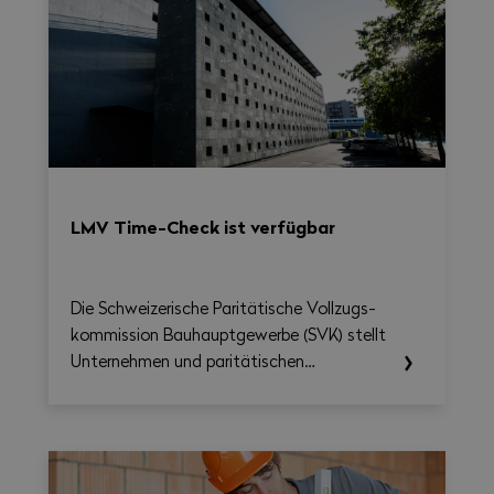
LMV Time-Check ist verfügbar
Die Schweizerische Paritätische Vollzugs­
kommission Bau­haupt­gewerbe (SVK) stellt
Unternehmen und paritätischen
Berufskommissionen ab sofort das LMV
Time-Check zur Verfügung, ein Tool, das
die Umsetzung des Nationalen
Gesamtarbeitsvertrags 2026–2031
erleichtern soll. Damit lassen sich