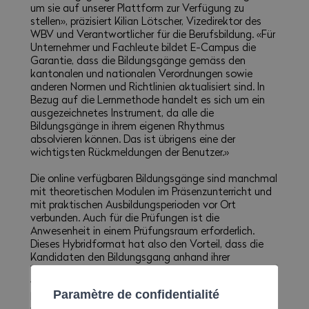
um sie auf unserer Plattform zur Verfügung zu
stellen», präzisiert Kilian Lötscher, Vizedirektor des
WBV und Verantwortlicher für die Berufsbildung. «Für
Unternehmer und Fachleute bildet E-Campus die
Garantie, dass die Bildungsgänge gemäss den
kantonalen und nationalen Verordnungen sowie
anderen Normen und Richtlinien aktualisiert sind. In
Bezug auf die Lernmethode handelt es sich um ein
ausgezeichnetes Instrument, da alle die
Bildungsgänge in ihrem eigenen Rhythmus
absolvieren können. Das ist übrigens eine der
wichtigsten Rückmeldungen der Benutzer.»
Die online verfügbaren Bildungsgänge sind manchmal
mit theoretischen Modulen im Präsenzunterricht und
mit praktischen Ausbildungsperioden vor Ort
verbunden. Auch für die Prüfungen ist die
Anwesenheit in einem Prüfungsraum erforderlich.
Dieses Hybridformat hat also den Vorteil, dass die
Kandidaten den Bildungsgang anhand ihrer
Verfügbarkeit beginnen und dann individuell
weiterführen können. Gleichzeitig ermöglichen die
Paramètre de confidentialité
Module im Präsenzunterricht, die wichtigen Punkte zu
vertiefen und den Ausbildnern Fragen zu stellen. Diese