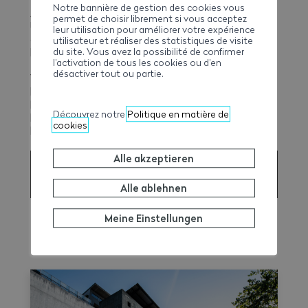
Notre bannière de gestion des cookies vous
Aufteilung zwischen digitalem und klassischem
permet de choisir librement si vous acceptez
Unterricht hat sich in den meisten Bildungsgängen
leur utilisation pour améliorer votre expérience
des E-Learnings oder Blended-Learnings anderer
utilisateur et réaliser des statistiques de visite
du site. Vous avez la possibilité de confirmer
Berufe bewährt.
l’activation de tous les cookies ou d’en
désactiver tout ou partie.
Vorläufig ist E-Campus der Weiterbildung gewidmet.
Kilian Lötscher wäre jedoch nicht erstaunt, wenn das
Modell in den kommenden Jahren allgemeiner auf die
Découvrez notre
Politique en matière de
Bildung ausgeweitet würde. Potenziell wäre sogar die
cookies
Einfügung gewisser Teile der Lehre möglich.
Alle akzeptieren
ZUSÄTZLICHE INFORMATIONEN ÜBER DAS E-
LEARNING UND DEN E-CAMPUS.
Alle ablehnen
Meine Einstellungen
MEHR ERFAHREN