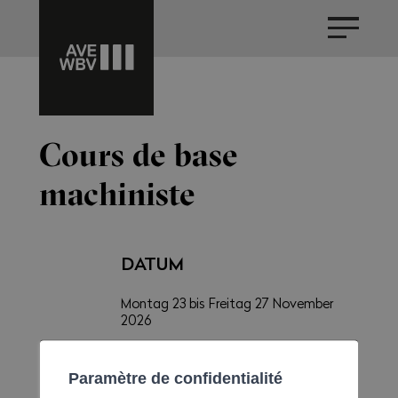
Cours de base
machiniste
DATUM
Montag 23 bis Freitag 27 November
2026
KATEGORIE
Paramètre de confidentialité