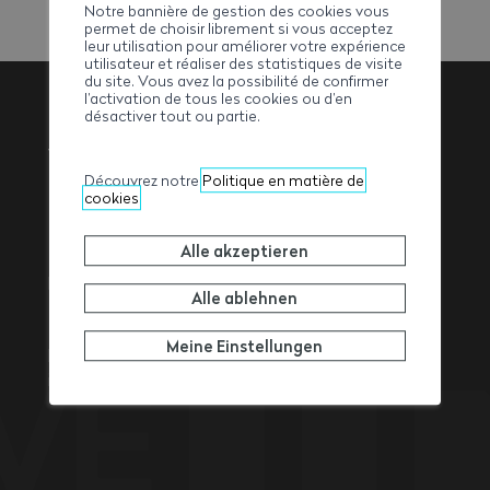
Notre bannière de gestion des cookies vous
Agenda formations, Formation
permet de choisir librement si vous acceptez
leur utilisation pour améliorer votre expérience
utilisateur et réaliser des statistiques de visite
du site. Vous avez la possibilité de confirmer
l’activation de tous les cookies ou d’en
désactiver tout ou partie.
Walliser
Découvrez notre
Politique en matière de
Baumeisterverband
cookies
Alle akzeptieren
Rue de l’Avenir 11
Alle ablehnen
1950
Sitten
Tel. +41 27 327 32 32
Meine Einstellungen
Fax +41 27 327 32 82
info@ave-wbv.ch