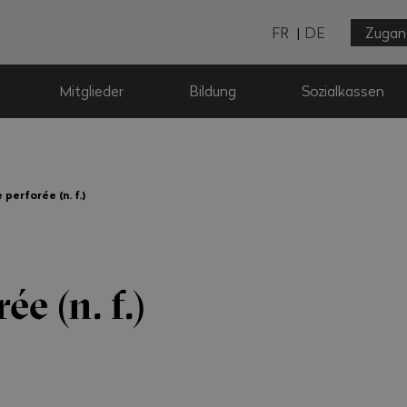
FR
DE
Zugan
Mitglieder
Bildung
Sozialkassen
 perforée (n. f.)
ée (n. f.)