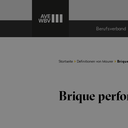
Berufsverband
›
›
Startseite
Definitionen von Maurer
Brique
Brique perfor