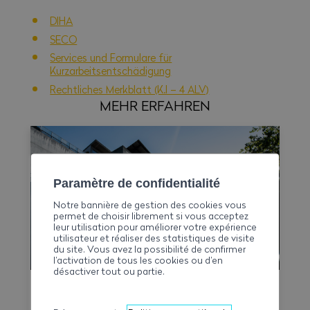
DIHA
SECO
Services und Formulare für
Kurzarbeitsentschädigung
Rechtliches Merkblatt (K.I – 4 ALV)
MEHR ERFAHREN
Paramètre de confidentialité
Notre bannière de gestion des cookies vous
permet de choisir librement si vous acceptez
leur utilisation pour améliorer votre expérience
utilisateur et réaliser des statistiques de visite
du site. Vous avez la possibilité de confirmer
l’activation de tous les cookies ou d’en
désactiver tout ou partie.
LMV Time-Check ist verfügbar