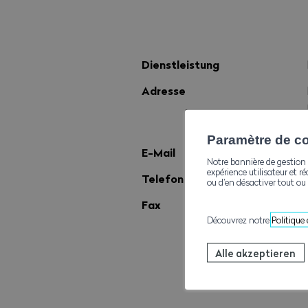
Dienstleistung
Adresse
Paramètre de con
E-Mail
Notre bannière de gestion 
expérience utilisateur et ré
Telefon
ou d’en désactiver tout ou 
Fax
Découvrez notre
Politique
Alle akzeptieren