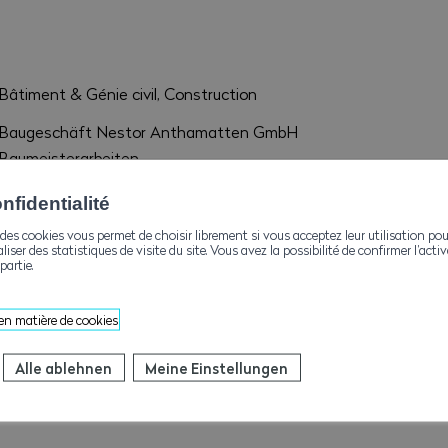
Bâtiment & Génie civil, Construction
Baugeschäft Nestor Anthamatten GmbH
Baumeisterarbeiten
3905 Saas-Almagell
fidentialité
nestoranthamatten@bluewin.ch
des cookies vous permet de choisir librement si vous acceptez leur utilisation pou
aliser des statistiques de visite du site. Vous avez la possibilité de confirmer l’act
+41279574050
partie.
+41279574050
 en matière de cookies
Alle ablehnen
Meine Einstellungen