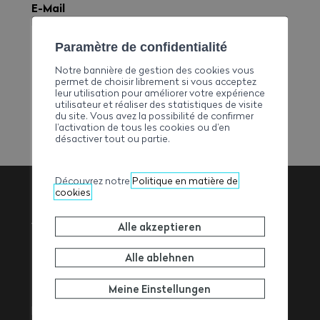
E-Mail
bessebaillifard@bluewin.ch
Telefon
Paramètre de confidentialité
+41277852412
Notre bannière de gestion des cookies vous
Fax
permet de choisir librement si vous acceptez
leur utilisation pour améliorer votre expérience
+41277852420
utilisateur et réaliser des statistiques de visite
du site. Vous avez la possibilité de confirmer
l’activation de tous les cookies ou d’en
désactiver tout ou partie.
Découvrez notre
Politique en matière de
cookies
Walliser
Alle akzeptieren
Baumeisterverband
Alle ablehnen
Meine Einstellungen
Rue de l’Avenir 11