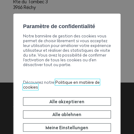
Rte du Tombec 3
3966 Réchy
E-Mail
contact@siggenfurrer.ch
Paramètre de confidentialité
Telefon
Notre bannière de gestion des cookies vous
+41274582488
permet de choisir librement si vous acceptez
leur utilisation pour améliorer votre expérience
Fax
utilisateur et réaliser des statistiques de visite
+41274583110
du site. Vous avez la possibilité de confirmer
l’activation de tous les cookies ou d’en
désactiver tout ou partie.
Découvrez notre
Politique en matière de
cookies
Alle akzeptieren
Walliser
Alle ablehnen
Baumeisterverband
Meine Einstellungen