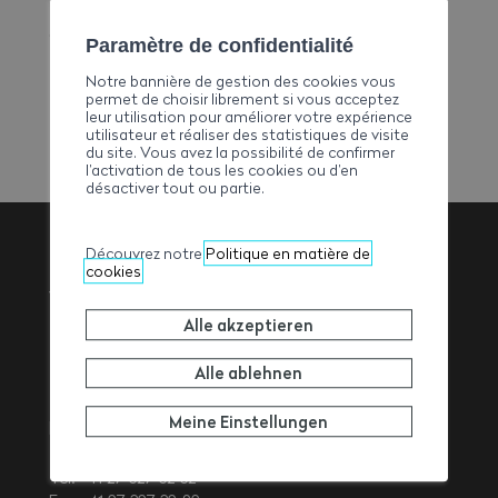
E-Mail
emilie.zambaz@implenia.com
Paramètre de confidentialité
Telefon
Notre bannière de gestion des cookies vous
+41584743232
permet de choisir librement si vous acceptez
leur utilisation pour améliorer votre expérience
utilisateur et réaliser des statistiques de visite
du site. Vous avez la possibilité de confirmer
l’activation de tous les cookies ou d’en
désactiver tout ou partie.
Découvrez notre
Politique en matière de
cookies
Walliser
Alle akzeptieren
Baumeisterverband
Alle ablehnen
Meine Einstellungen
Rue de l’Avenir 11
1950
Sitten
Tel. +41 27 327 32 32