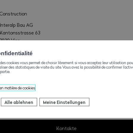
Construction
Interalp Bau AG
Kantonsstrasse 63
3930 Visp
hr@volken-group.ch
fidentialité
+41279467808
des cookies vous permet de choisir librement si vous acceptez leur utilisation pou
aliser des statistiques de visite du site. Vous avez la possibilité de confirmer l’act
partie.
+41279468515
 en matière de cookies
Alle ablehnen
Meine Einstellungen
Kontakte