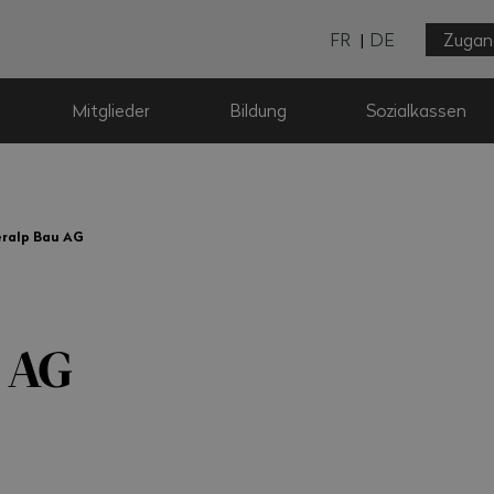
FR
DE
Zugan
Mitglieder
Bildung
Sozialkassen
eralp Bau AG
u AG