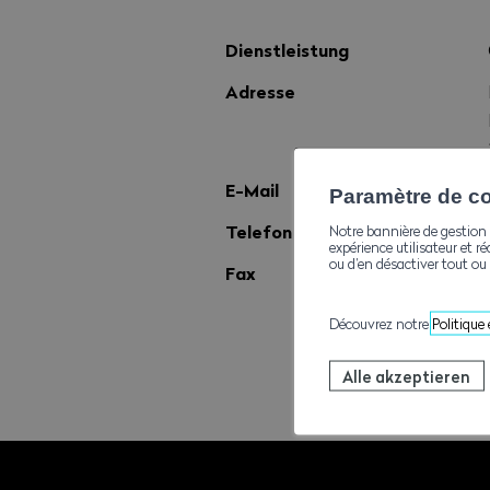
Dienstleistung
Adresse
E-Mail
Paramètre de con
Telefon
Notre bannière de gestion 
expérience utilisateur et ré
ou d’en désactiver tout ou 
Fax
Découvrez notre
Politique
Alle akzeptieren