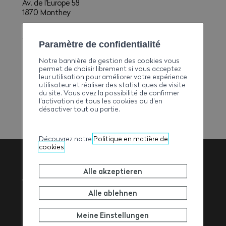
Av. de l'Europe 58
1870 Monthey
E-Mail
comptabilite.multone.construction@bluewin.ch
Paramètre de confidentialité
Telefon
Notre bannière de gestion des cookies vous
+41244717971
permet de choisir librement si vous acceptez
leur utilisation pour améliorer votre expérience
Fax
utilisateur et réaliser des statistiques de visite
+41244721063
du site. Vous avez la possibilité de confirmer
l’activation de tous les cookies ou d’en
désactiver tout ou partie.
Découvrez notre
Politique en matière de
cookies
Alle akzeptieren
Walliser
Alle ablehnen
Baumeisterverband
Meine Einstellungen