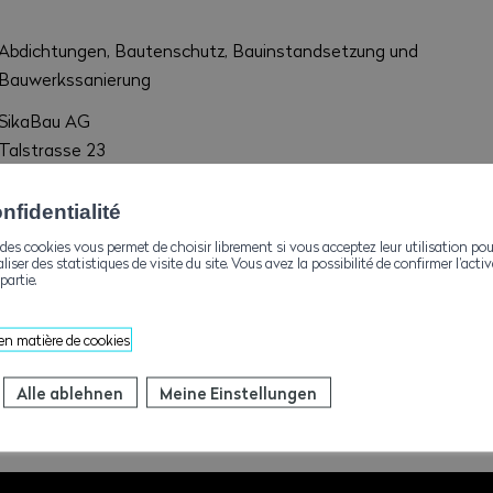
Abdichtungen, Bautenschutz, Bauinstandsetzung und
Bauwerkssanierung
SikaBau AG
Talstrasse 23
3930 Visp
fidentialité
sikabau.vs@ch.sika.com
des cookies vous permet de choisir librement si vous acceptez leur utilisation pou
+41 58 436 21 61
aliser des statistiques de visite du site. Vous avez la possibilité de confirmer l’act
partie.
sikabau.ch
 en matière de cookies
Alle ablehnen
Meine Einstellungen