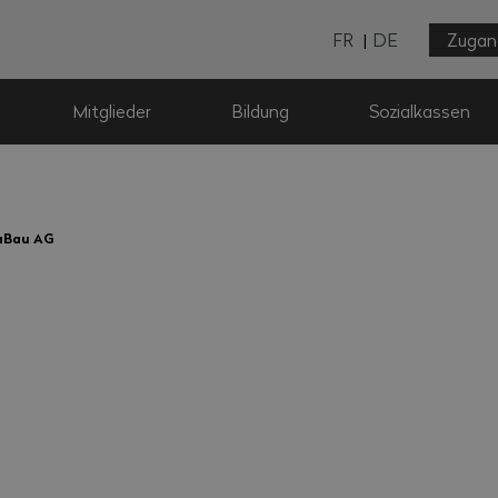
FR
DE
Zugan
Mitglieder
Bildung
Sozialkassen
aBau AG