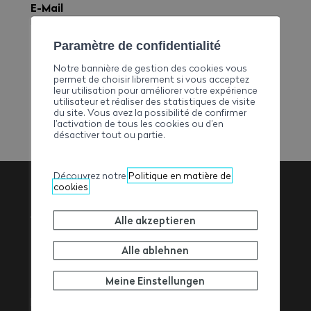
E-Mail
info@specibois.ch
Telefon
Paramètre de confidentialité
+41273067508
Notre bannière de gestion des cookies vous
Fax
permet de choisir librement si vous acceptez
leur utilisation pour améliorer votre expérience
+41273067508
utilisateur et réaliser des statistiques de visite
du site. Vous avez la possibilité de confirmer
l’activation de tous les cookies ou d’en
désactiver tout ou partie.
Découvrez notre
Politique en matière de
cookies
Walliser
Alle akzeptieren
Baumeisterverband
Alle ablehnen
Meine Einstellungen
Rue de l’Avenir 11