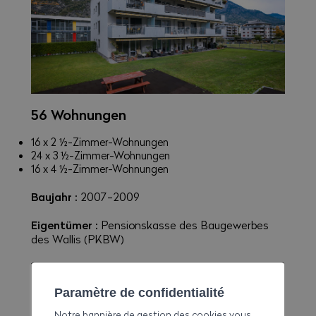
56 Wohnungen
16 x 2 ½-Zimmer-Wohnungen
24 x 3 ½-Zimmer-Wohnungen
16 x 4 ½-Zimmer-Wohnungen
Baujahr :
2007-2009
Eigentümer :
Pensionskasse des Baugewerbes
des Wallis (PKBW)
Verwaltung :
AVALUA AG, Naters, Tel. 027 922 20
50
Paramètre de confidentialité
Notre bannière de gestion des cookies vous