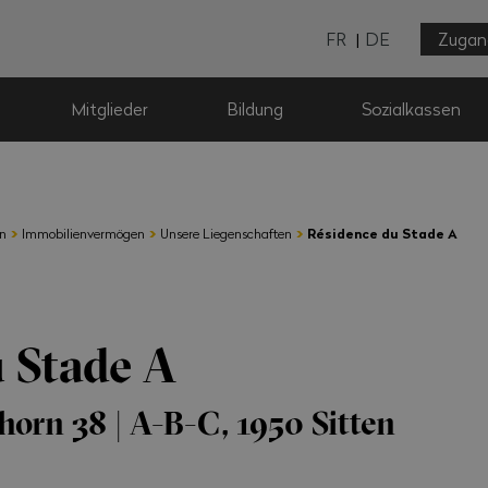
FR
DE
Zugan
Mitglieder
Bildung
Sozialkassen
›
›
›
en
Immobilienvermögen
Unsere Liegenschaften
Résidence du Stade A
u Stade A
horn 38 | A-B-C, 1950 Sitten