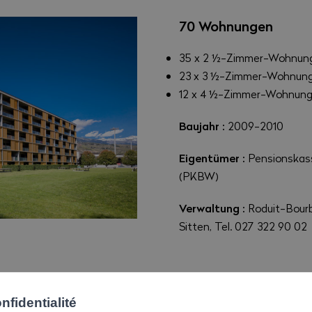
70 Wohnungen
35 x 2 ½-Zimmer-Wohnun
23 x 3 ½-Zimmer-Wohnun
12 x 4 ½-Zimmer-Wohnun
Baujahr :
2009-2010
Eigentümer :
Pensionskas
(PKBW)
Verwaltung :
Roduit-Bourb
Sitten, Tel. 027 322 90 02
fidentialité