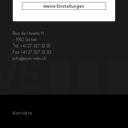
Walliser
Meine Einstellungen
Baumeisterverband
Rue de l’Avenir 11
1950
Sitten
Tel. +41 27 327 32 32
Fax +41 27 327 32 82
info@ave-wbv.ch
Kontakte